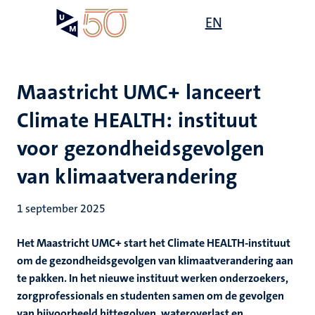
Overslaan
Open
EN
Search
My
en
UM
menu
on
naar
the
de
websit
inhoud
Maastricht UMC+ lanceert
gaan
Climate HEALTH: instituut
voor gezondheidsgevolgen
van klimaatverandering
1 september 2025
Het Maastricht UMC+ start het Climate HEALTH-instituut
om de gezondheidsgevolgen van klimaatverandering aan
te pakken. In het nieuwe instituut werken onderzoekers,
zorgprofessionals en studenten samen om de gevolgen
van bijvoorbeeld hittegolven, wateroverlast en