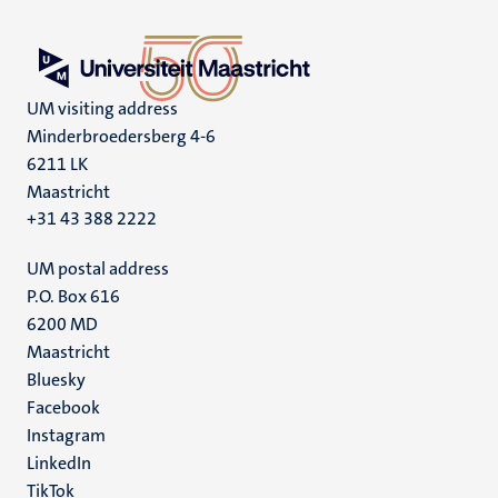
UM visiting address
Minderbroedersberg 4-6
6211 LK
Maastricht
+31 43 388 2222
UM postal address
P.O. Box 616
6200 MD
Maastricht
Social
Bluesky
Facebook
media
Instagram
LinkedIn
TikTok