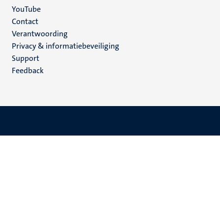
YouTube
Menu
Contact
Verantwoording
footer
Privacy & informatiebeveiliging
(NL)
Support
Feedback