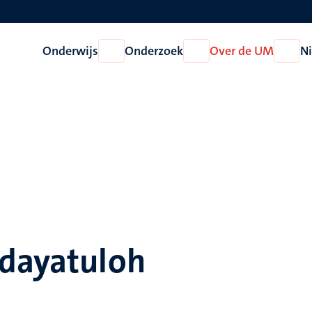
Onderwijs
Onderzoek
Over de UM
N
Open
Open
Open
Onderwijs
Onderzoek
Over
de
UM
idayatuloh