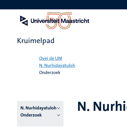
Overslaan
en
naar
de
inhoud
gaan
Kruimelpad
Home
Over de UM
N. Nurhidayatuloh
Onderzoek
N. Nurh
N. Nurhidayatuloh
Onderzoek