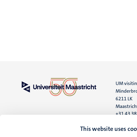
UM visiti
Minderbro
6211 LK
Maastrich
+31 43 3
UM postal
This website uses coo
P.O. Box 6