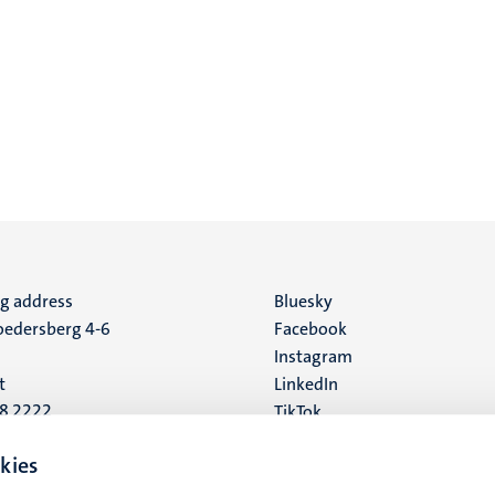
ng address
Social
Bluesky
edersberg 4-6
Facebook
media
Instagram
t
LinkedIn
88 2222
TikTok
YouTube
 address
kies
16