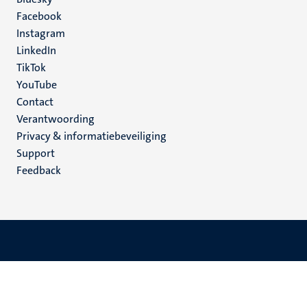
Social
Facebook
media
Instagram
LinkedIn
TikTok
YouTube
Menu
Contact
Verantwoording
footer
Privacy & informatiebeveiliging
(NL)
Support
Feedback