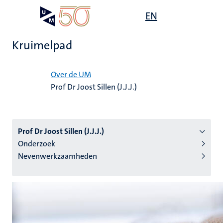
Overslaan
Open
EN
Search
My
en
UM
menu
on
naar
the
Kruimelpad
de
websit
inhoud
Home
gaan
Over de UM
Prof Dr Joost Sillen (J.J.J.)
tie
s
Prof Dr Joost Sillen (J.J.J.)
Onderzoek
Nevenwerkzaamheden