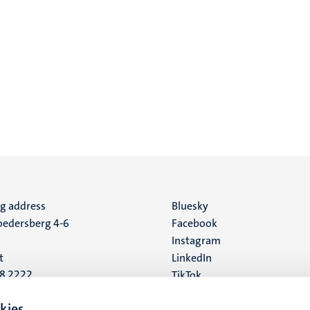
ng address
Social
Bluesky
edersberg 4-6
Facebook
media
Instagram
t
LinkedIn
88 2222
TikTok
YouTube
 address
kies