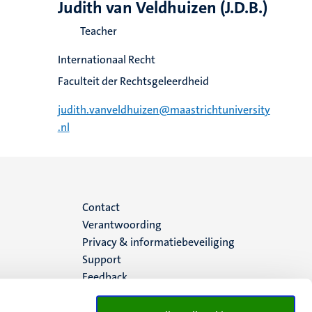
Judith van Veldhuizen (J.D.B.)
Teacher
Internationaal Recht
Faculteit der Rechtsgeleerdheid
judith.vanveldhuizen@maastrichtuniversity
.nl
Menu
Contact
Verantwoording
footer
Privacy & informatiebeveiliging
Support
(NL)
Feedback