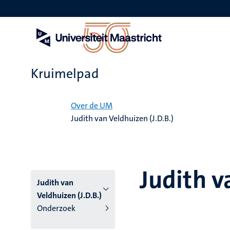
Overslaan
en
naar
de
inhoud
gaan
Kruimelpad
Home
Over de UM
Judith van Veldhuizen (J.D.B.)
Judith v
Judith van
Veldhuizen (J.D.B.)
Onderzoek