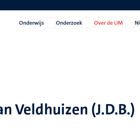
Onderwijs
Onderzoek
Over de UM
N
Open
Open
Open
Onderwijs
Onderzoek
Over
de
UM
an Veldhuizen (J.D.B.)