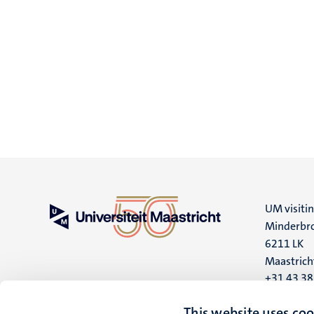
UM visiti
Minderbro
6211 LK
Maastrich
+31 43 3
UM postal
This website uses coo