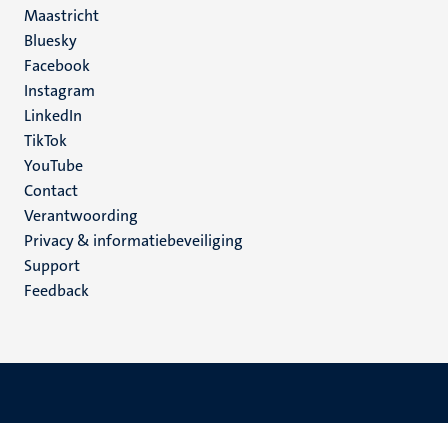
Maastricht
Social
Bluesky
Facebook
media
Instagram
LinkedIn
TikTok
YouTube
Menu
Contact
Verantwoording
footer
Privacy & informatiebeveiliging
(NL)
Support
Feedback