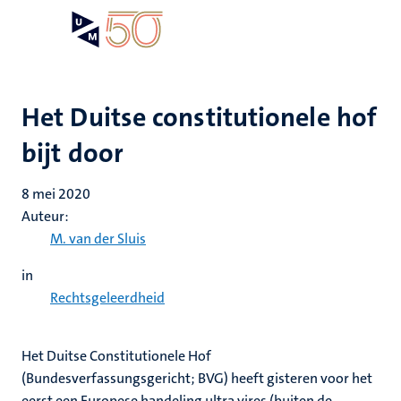
Overslaan
Open
Search
My
en
UM
menu
on
naar
the
de
websit
inhoud
Het Duitse constitutionele hof
gaan
bijt door
8 mei 2020
Auteur:
M. van der Sluis
in
Rechtsgeleerdheid
Het Duitse Constitutionele Hof
(Bundesverfassungsgericht; BVG) heeft gisteren voor het
eerst een Europese handeling ultra vires (buiten de