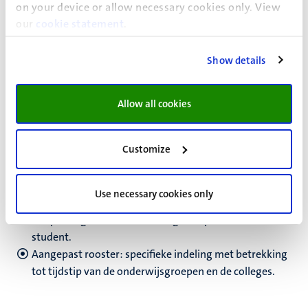
on your device or allow necessary cookies only. View
Toetsopgaven in vergroot lettertype.
our
cookie statement
.
Maken van de toets in een aparte ruimte op de
faculteit.
Show details
Gebruik van een computer/laptop voor het maken van
toetsen.
Allow all cookies
Customize
Onderwijsvoorzieningen
Oprekking van deadline voor
Use necessary cookies only
papers/essays/opdrachten.
Aanpassingen van de aanwezigheidsplicht van de
student.
Aangepast rooster: specifieke indeling met betrekking
tot tijdstip van de onderwijsgroepen en de colleges.