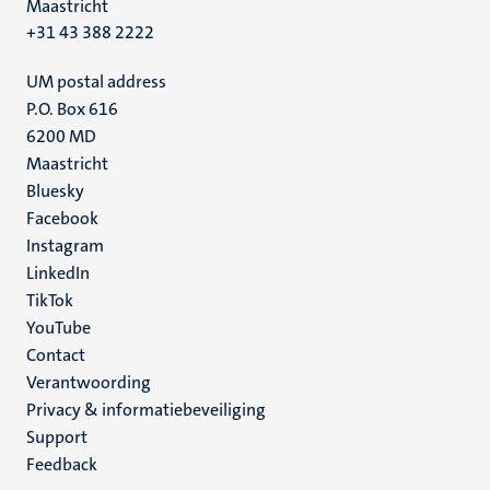
Maastricht
+31 43 388 2222
UM postal address
P.O. Box 616
6200 MD
Maastricht
Social
Bluesky
Facebook
media
Instagram
LinkedIn
TikTok
YouTube
Menu
Contact
Verantwoording
footer
Privacy & informatiebeveiliging
(NL)
Support
Feedback