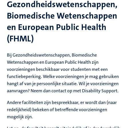
Gezondheidswetenschappen,
nleven
Biomedische Wetenschappen
euning
en European Public Health
ionale
n
en
(FHML)
Bij Gezondheidswetenschappen, Biomedische
Wetenschappen en European Public Health zijn
nd
voorzieningen beschikbaar voor studenten met een
functiebeperking. Welke voorzieningen je mag gebruiken
hangt af van je persoonlijke situatie. Wil je voorzieningen
d
aanvragen? Neem dan contact op met Disability Support.
en
nts
Andere faciliteiten zijn bespreekbaar, er wordt dan (naar
redelijkheid) bekeken of betreffende voorzieningen
mogelijk zijn.