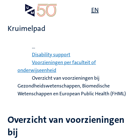
Overslaan
Open
EN
Search
My
en
UM
menu
on
naar
the
Kruimelpad
de
websit
inhoud
Home
gaan
...
Disability support
Voorzieningen per faculteit of
gen
onderwijseenheid
Overzicht van voorzieningen bij
Gezondheidswetenschappen, Biomedische
,
Wetenschappen en European Public Health (FHML)
ing
nwelzijn
euning
elden
Overzicht van voorzieningen
ing
y
bij
en