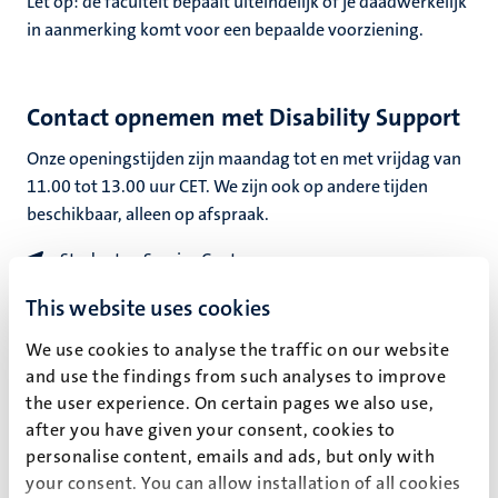
Let op: de faculteit bepaalt uiteindelijk of je daadwerkelijk
in aanmerking komt voor een bepaalde voorziening.
Contact opnemen met Disability Support
Onze openingstijden zijn maandag tot en met vrijdag van
11.00 tot 13.00 uur CET. We zijn ook op andere tijden
beschikbaar, alleen op afspraak.
Studenten Service Centrum
Bonnefantenstraat 2, kamer B0.01
This website uses cookies
disability@maastrichtuniversity.nl
+31 43 388 5272
We use cookies to analyse the traffic on our website
and use the findings from such analyses to improve
the user experience. On certain pages we also use,
after you have given your consent, cookies to
Toetsvoorzieningen
personalise content, emails and ads, but only with
your consent. You can allow installation of all cookies
Verlenging van de toetstijd.