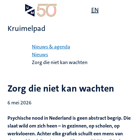
Overslaan
Open
EN
Search
My
en
UM
menu
on
naar
the
Kruimelpad
de
websit
inhoud
Home
gaan
Nieuws & agenda
Nieuws
Zorg die niet kan wachten
Zorg die niet kan wachten
6 mei 2026
Psychische nood in Nederland is geen abstract begrip. Die
slaat wild om zich heen – in gezinnen, op scholen, op
werkvloeren. Achter elke grafiek schuilt een mens van