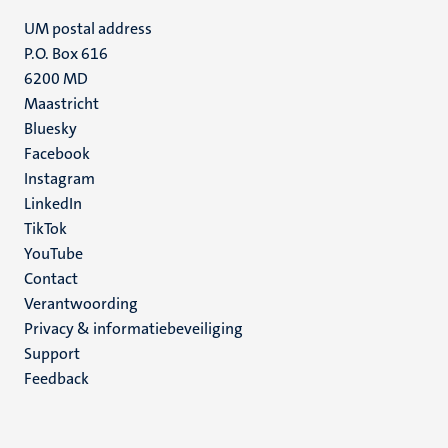
UM postal address
P.O. Box 616
6200 MD
Maastricht
Social
Bluesky
Facebook
media
Instagram
LinkedIn
TikTok
YouTube
Menu
Contact
Verantwoording
footer
Privacy & informatiebeveiliging
(NL)
Support
Feedback