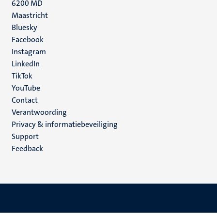
6200 MD
Maastricht
Social
Bluesky
Facebook
media
Instagram
LinkedIn
TikTok
YouTube
Menu
Contact
Verantwoording
footer
Privacy & informatiebeveiliging
(NL)
Support
Feedback