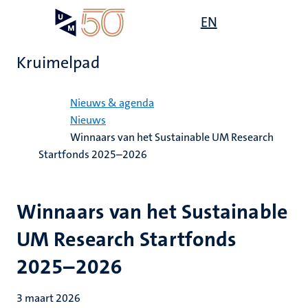
Overslaan
Open
EN
Search
My
en
UM
menu
on
naar
the
Kruimelpad
de
websit
inhoud
Home
gaan
Nieuws & agenda
Nieuws
Winnaars van het Sustainable UM Research
Startfonds 2025–2026
Winnaars van het Sustainable
UM Research Startfonds
2025–2026
3 maart 2026