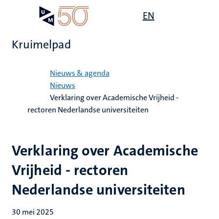
Overslaan
Open
EN
Search
My
en
UM
menu
on
naar
the
Kruimelpad
de
websit
inhoud
Home
gaan
Nieuws & agenda
Nieuws
Verklaring over Academische Vrijheid -
rectoren Nederlandse universiteiten
Verklaring over Academische
Vrijheid - rectoren
Nederlandse universiteiten
30 mei 2025