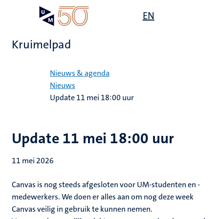
Overslaan
Open
EN
Search
My
en
UM
menu
on
naar
the
Kruimelpad
de
websit
inhoud
Home
gaan
Nieuws & agenda
Nieuws
Update 11 mei 18:00 uur
Update 11 mei 18:00 uur
11 mei 2026
Canvas is nog steeds afgesloten voor UM-studenten en -
medewerkers. We doen er alles aan om nog deze week
Canvas veilig in gebruik te kunnen nemen.