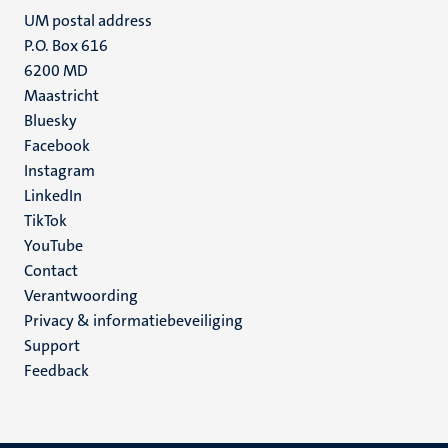
UM postal address
P.O. Box 616
6200 MD
Maastricht
Social
Bluesky
Facebook
media
Instagram
LinkedIn
TikTok
YouTube
Menu
Contact
Verantwoording
footer
Privacy & informatiebeveiliging
(NL)
Support
Feedback