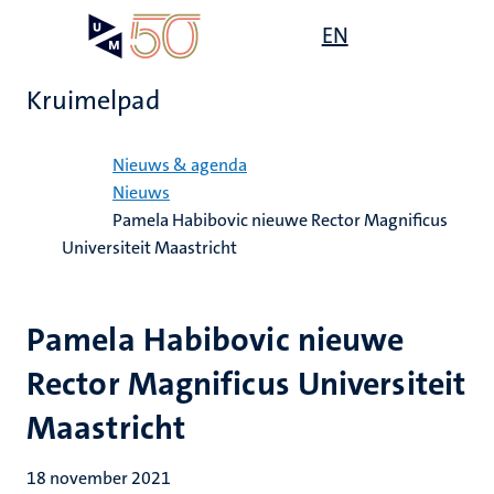
Overslaan
Open
EN
Search
My
en
UM
menu
on
naar
the
Kruimelpad
de
websit
inhoud
Home
gaan
Nieuws & agenda
Nieuws
Pamela Habibovic nieuwe Rector Magnificus
Universiteit Maastricht
Pamela Habibovic nieuwe
Rector Magnificus Universiteit
Maastricht
18 november 2021