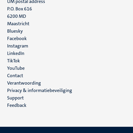
UM postal address
P.O. Box 616
6200 MD
Maastricht
Social
Bluesky
Facebook
media
Instagram
LinkedIn
TikTok
YouTube
Menu
Contact
Verantwoording
footer
Privacy & informatiebeveiliging
(NL)
Support
Feedback