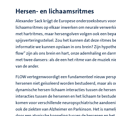
Hersen- en lichaamsritmes
Alexander Sack krijgt de Europese onderzoeksbeurs voor
lichaamsritmes op elkaar inwerken om neurale verwerking
met hartritmes, maar hersengolven volgen ook een bepaald
spijsverteringsstelsel. Zou het kunnen dat deze ritmes
informatie we kunnen opslaan in ons brein? Zijn hypothe
flow” zijn als ons brein en hart, onze ademhaling en dar
met twee dansers: als de een het ritme van de muziek nie
van de ander.
FLOW vertegenwoordigt een fundamenteel nieuw perspec
hersenen niet geïsoleerd worden bestudeerd, maar als o
dynamische hersen-lichaam interacties tussen de hersen
interacties tussen de hersenen en het lichaam te bestuder
komen voor verschillende neuropsychiatrische aandoenin
ook de ziekten van Alzheimer en Parkinson. Het is name
door een atypische koppeling tussen de hersenen en het 