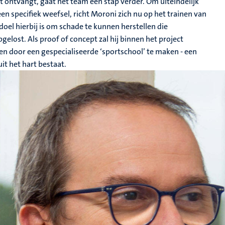
ontvangt, gaat het team een stap verder. Om uiteindelijk
n specifiek weefsel, richt Moroni zich nu op het trainen van
oel hierbij is om schade te kunnen herstellen die
ost. Als proof of concept zal hij binnen het project
n door een gespecialiseerde ‘sportschool’ te maken - een
it het hart bestaat.