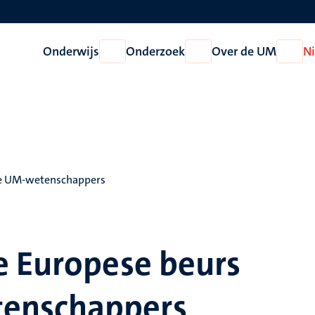
Onderwijs
Onderzoek
Over de UM
N
Open
Open
Open
Onderwijs
Onderzoek
Over
de
UM
ee UM-wetenschappers
e Europese beurs
enschappers