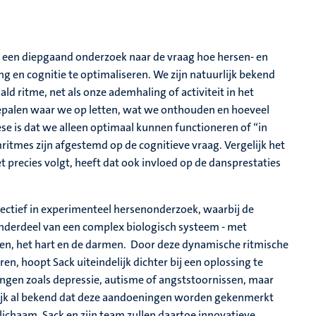
 een diepgaand onderzoek naar de vraag hoe hersen- en
 en cognitie te optimaliseren. We zijn natuurlijk bekend
 ritme, net als onze ademhaling of activiteit in het
 bepalen waar we op letten, wat we onthouden en hoeveel
se is dat we alleen optimaal kunnen functioneren of “in
mritmes zijn afgestemd op de cognitieve vraag. Vergelijk het
t precies volgt, heeft dat ook invloed op de dansprestaties
tief in experimenteel hersenonderzoek, waarbij de
nderdeel van een complex biologisch systeem - met
en, het hart en de darmen. Door deze dynamische ritmische
en, hoopt Sack uiteindelijk dichter bij een oplossing te
gen zoals depressie, autisme of angststoornissen, maar
lijk al bekend dat deze aandoeningen worden gekenmerkt
lichaam. Sack en zijn team zullen daartoe innovatieve