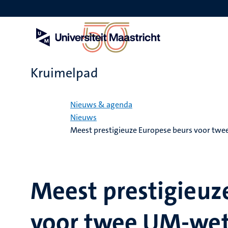
Overslaan
en
naar
de
inhoud
gaan
Kruimelpad
Home
Nieuws & agenda
Nieuws
Meest prestigieuze Europese beurs voor tw
Meest prestigieuz
voor twee UM-wet