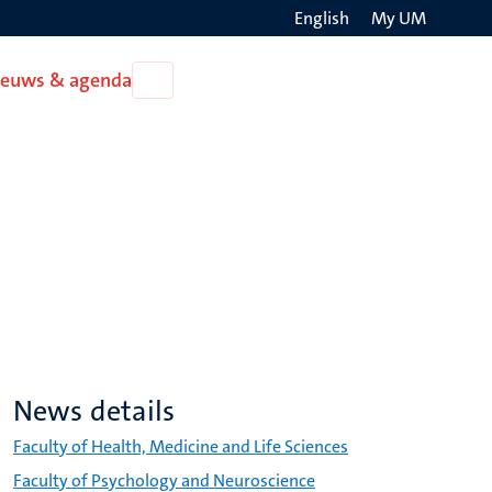
English
My UM
Search
ieuws & agenda
Open
on
Nieuws
the
&
agenda
websit
News details
Faculty of Health, Medicine and Life Sciences
Faculty of Psychology and Neuroscience