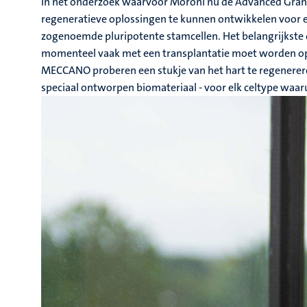
In het onderzoek waarvoor Moroni nu de Advanced Grant 
regeneratieve oplossingen te kunnen ontwikkelen voor ee
zogenoemde pluripotente stamcellen. Het belangrijkste d
momenteel vaak met een transplantatie moet worden opgel
MECCANO proberen een stukje van het hart te regenerere
speciaal ontworpen biomateriaal - voor elk celtype waaru