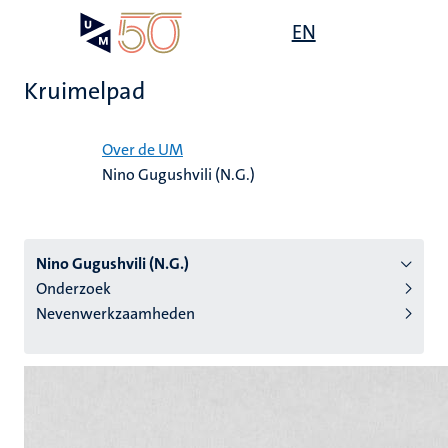
Overslaan
Open
EN
Search
My
en
UM
menu
on
naar
the
Kruimelpad
de
websit
inhoud
Home
gaan
Over de UM
Nino Gugushvili (N.G.)
tie
s
Nino Gugushvili (N.G.)
Onderzoek
Nevenwerkzaamheden