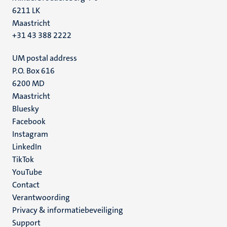
6211 LK
Maastricht
+31 43 388 2222
UM postal address
P.O. Box 616
6200 MD
Maastricht
Social
Bluesky
Facebook
media
Instagram
LinkedIn
TikTok
YouTube
Menu
Contact
Verantwoording
footer
Privacy & informatiebeveiliging
(NL)
Support