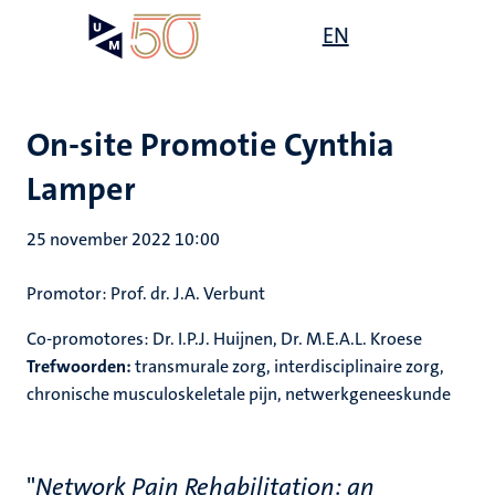
Overslaan
Open
EN
Search
My
en
UM
menu
on
naar
the
de
websit
inhoud
On-site Promotie Cynthia
gaan
Lamper
25 november 2022 10:00
Promotor: Prof. dr. J.A. Verbunt
Co-promotores: Dr. I.P.J. Huijnen, Dr. M.E.A.L. Kroese
Trefwoorden:
transmurale zorg, interdisciplinaire zorg,
chronische musculoskeletale pijn, netwerkgeneeskunde
"
Network Pain Rehabilitation: an