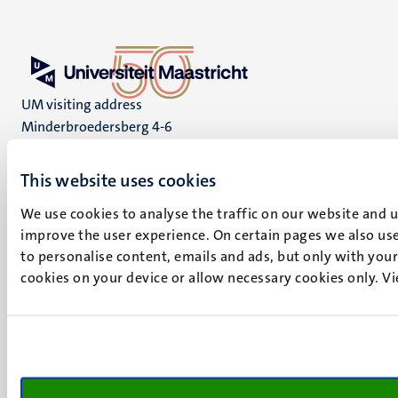
UM visiting address
Minderbroedersberg 4-6
6211 LK
Maastricht
This website uses cookies
+31 43 388 2222
We use cookies to analyse the traffic on our website and 
UM postal address
improve the user experience. On certain pages we also use
P.O. Box 616
to personalise content, emails and ads, but only with your 
6200 MD
cookies on your device or allow necessary cookies only. V
Maastricht
Social
Bluesky
Facebook
media
Instagram
LinkedIn