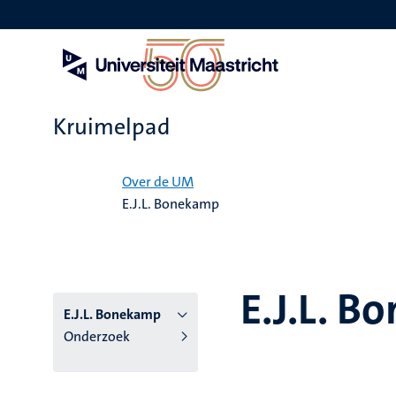
Overslaan
en
naar
de
inhoud
gaan
Kruimelpad
Home
Over de UM
E.J.L. Bonekamp
E.J.L. 
E.J.L. Bonekamp
Onderzoek