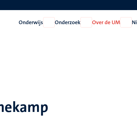
Onderwijs
Onderzoek
Over de UM
N
Open
Open
Open
Onderwijs
Onderzoek
Over
de
UM
Bonekamp