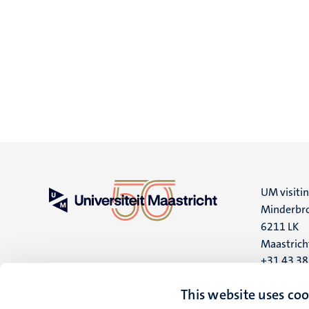
UM visiti
Minderbro
6211 LK
Maastrich
+31 43 3
UM postal
This website uses coo
P.O. Box 6