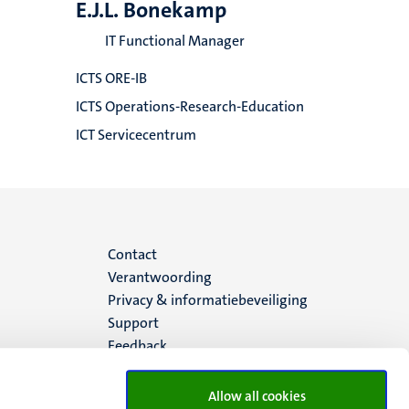
E.J.L. Bonekamp
IT Functional Manager
ICTS ORE-IB
ICTS Operations-Research-Education
ICT Servicecentrum
Menu
Contact
Verantwoording
footer
Privacy & informatiebeveiliging
Support
(NL)
Feedback
Allow all cookies