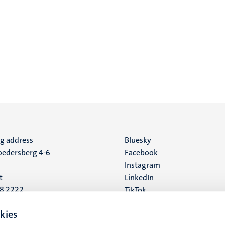
ng address
Social
Bluesky
edersberg 4-6
Facebook
media
Instagram
t
LinkedIn
88 2222
TikTok
YouTube
 address
kies
16