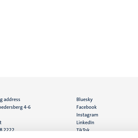
ng address
Social
Bluesky
edersberg 4-6
Facebook
media
Instagram
t
LinkedIn
88 2222
TikTok
YouTube