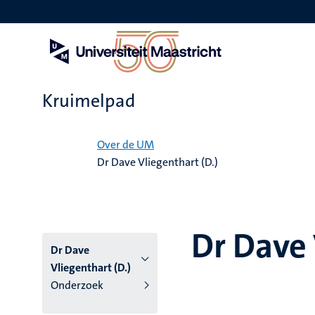
Overslaan
en
naar
de
inhoud
gaan
Kruimelpad
Home
Over de UM
Dr Dave Vliegenthart (D.)
Dr Dave 
Dr Dave
Vliegenthart (D.)
Onderzoek