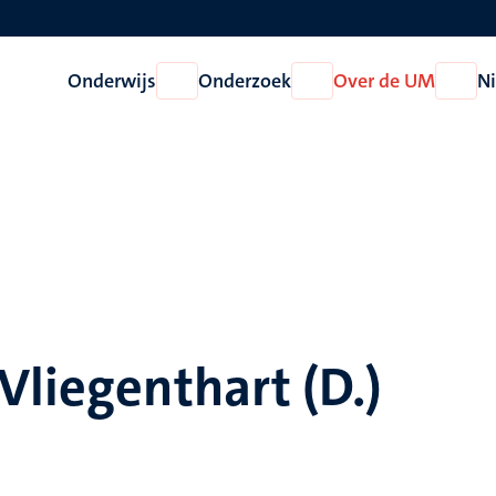
Onderwijs
Onderzoek
Over de UM
N
Open
Open
Open
Onderwijs
Onderzoek
Over
de
UM
Vliegenthart (D.)