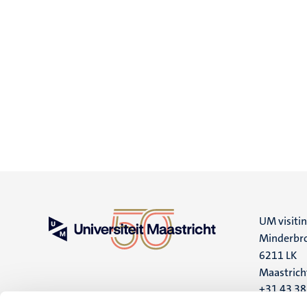
UM visiti
Minderbro
6211 LK
Maastrich
+31 43 3