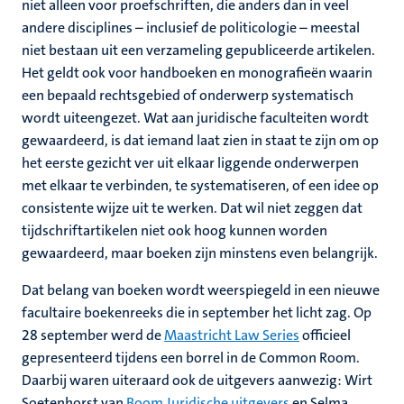
niet alleen voor proefschriften, die anders dan in veel
andere disciplines – inclusief de politicologie – meestal
niet bestaan uit een verzameling gepubliceerde artikelen.
Het geldt ook voor handboeken en monografieën waarin
een bepaald rechtsgebied of onderwerp systematisch
wordt uiteengezet. Wat aan juridische faculteiten wordt
gewaardeerd, is dat iemand laat zien in staat te zijn om op
het eerste gezicht ver uit elkaar liggende onderwerpen
met elkaar te verbinden, te systematiseren, of een idee op
consistente wijze uit te werken. Dat wil niet zeggen dat
tijdschriftartikelen niet ook hoog kunnen worden
gewaardeerd, maar boeken zijn minstens even belangrijk.
Dat belang van boeken wordt weerspiegeld in een nieuwe
facultaire boekenreeks die in september het licht zag. Op
28 september werd de
Maastricht Law Series
officieel
gepresenteerd tijdens een borrel in de Common Room.
Daarbij waren uiteraard ook de uitgevers aanwezig: Wirt
Soetenhorst van
Boom Juridische uitgevers
en Selma