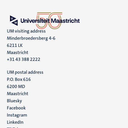
UM visiting address
Minderbroedersberg 4-6
6211 LK
Maastricht
+31 43 388 2222
UM postal address
P.O. Box 616
6200 MD
Maastricht
Social
Bluesky
Facebook
media
Instagram
LinkedIn