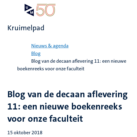
Overslaan
Open
Search
My
en
UM
menu
on
naar
the
Kruimelpad
de
websit
inhoud
Home
gaan
Nieuws & agenda
Blog
Blog van de decaan aflevering 11: een nieuwe
boekenreeks voor onze faculteit
Blog van de decaan aflevering
11: een nieuwe boekenreeks
voor onze faculteit
15 oktober 2018