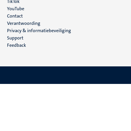
TikTok
YouTube
Menu
Contact
Verantwoording
footer
Privacy & informatiebeveiliging
(NL)
Support
Feedback