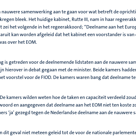
een nauwere samenwerking aan te gaan voor wat betreft de opricht
kregen bleek. Het huidige kabinet, Rutte III, nam in haar regeera
et zei het volgende in het regeerakkoord; “Deelname aan het Eur
ruit kan worden afgeleid dat het kabinet een voorstander is van 
f was over het EOM.
g is getreden voor de deelnemende lidstaten aan de nauwere same
jn hierover in debat gegaan met de minister. Beide kamers hadden
het voorstel voor de FIOD. De kamers waren bang dat deelname te
 De kamers wilden weten hoe de taken en capaciteit verdeeld zo
twoord en aangegeven dat deelname aan het EOM niet ten koste zo
ers ‘ja’ gezegd tegen de Nederlandse deelname aan de nauwere
 in dit geval niet meteen geleid tot de voor de nationale parle