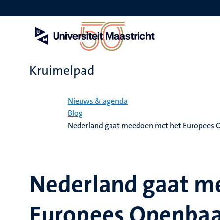
Overslaan
en
naar
de
inhoud
gaan
Kruimelpad
Home
Nieuws & agenda
Blog
Nederland gaat meedoen met het Europees O
Nederland gaat m
Europees Openbaar