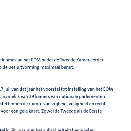
e deelname aan het EOM nadat de Tweede Kamer eerder
op de besluitvorming maximaal benut.
li van dat jaar het voorstel tot instelling van het EOM
ng namelijk van 19 kamers van nationale parlementen
l binnen de ruimte van vrijheid, veiligheid en recht
oor een gele kaart. Zowel de Tweede als de Eerste
 in lijn was met het subsidiariteitsbeginsel en