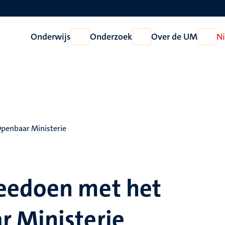
Onderwijs
Onderzoek
Over de UM
N
Open
Open
Open
Onderwijs
Onderzoek
Over
de
UM
penbaar Ministerie
eedoen met het
 Ministerie