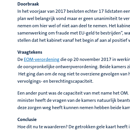
Doorbraak
In het voorjaar van 2017 besloten echter 17 lidstaten 
plan wel belangrijk vond maar er geen unanimiteit te ver
nemen om hier wel of niet aan deel te nemen. Het kabin
samenwerking om fraude met EU-geld te bestrijden”, waa
stellen dat het kabinet vanaf het begin af aan al positie
Vraagtekens
De
EOM-verordening
die op 20 november 2017 in werkin
de oorspronkelijke ontwerpverordening. Beide kamers zi
Het ging dan om de nog niet te overziene gevolgen van 
vervolgings- en berechtingscapaciteit.
Een ander punt was de capaciteit van met name het OM.
minister heeft de vragen van de kamers natuurlijk bean
deze zorgen weg heeft kunnen nemen hebben beide kam
Conclusie
Hoe dit nu te waarderen? De getrokken gele kaart heeft