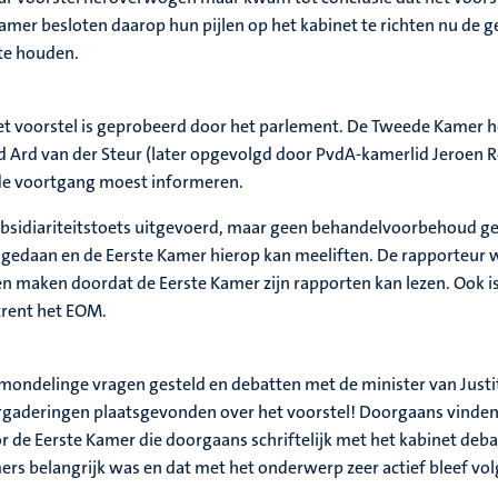
er besloten daarop hun pijlen op het kabinet te richten nu de ge
 te houden.
et voorstel is geprobeerd door het parlement. De Tweede Kamer he
Ard van der Steur (later opgevolgd door PvdA-kamerlid Jeroen Re
de voortgang moest informeren.
bsidiariteitstoets uitgevoerd, maar geen behandelvoorbehoud gep
t gedaan en de Eerste Kamer hierop kan meeliften. De rapporteu
n maken doordat de Eerste Kamer zijn rapporten kan lezen. Ook 
trent het EOM.
n mondelinge vragen gesteld en debatten met de minister van Justi
gaderingen plaatsgevonden over het voorstel! Doorgaans vinde
 de Eerste Kamer die doorgaans schriftelijk met het kabinet debat
amers belangrijk was en dat met het onderwerp zeer actief bleef vo