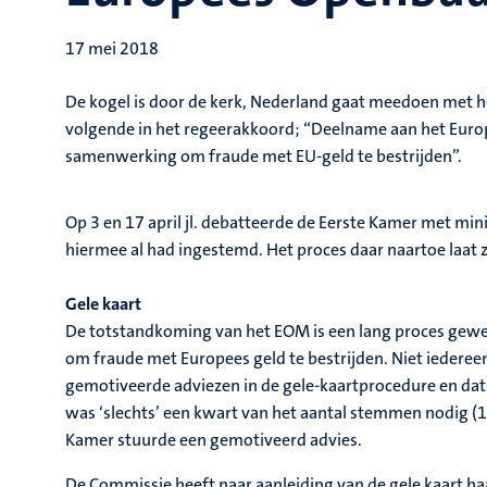
17 mei 2018
De kogel is door de kerk, Nederland gaat meedoen met h
volgende in het regeerakkoord; “Deelname aan het Euro
samenwerking om fraude met EU-geld te bestrijden”.
Op 3 en 17 april jl. debatteerde de Eerste Kamer met mi
hiermee al had ingestemd. Het proces daar naartoe laat
Gele kaart
De totstandkoming van het EOM is een lang proces gewees
om fraude met Europees geld te bestrijden. Niet iedere
gemotiveerde adviezen in de gele-kaartprocedure en dat 
was ‘slechts’ een kwart van het aantal stemmen nodig (
Kamer stuurde een gemotiveerd advies.
De Commissie heeft naar aanleiding van de gele kaart ha