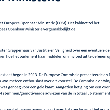
et Europees Openbaar Ministerie (EOM). Het kabinet zei het
pees Openbaar Ministerie vergemakkelijkt de
nister Grapperhaus van Justitie en Veiligheid over een eventuel
 zien hoe het parlement haar middelen om invloed uit te oefenen 
t dat begon in 2013. De Europese Commissie presenteerde op 17 ju
en was meteen enthousiast over dit voorstel. De Commissie ontvi
was genoeg voor een gele kaart. Aangezien het ging om een voorste
14 stemmen/gemotiveerde adviezen van de in totaal 56 stemmen) v
ar voorstel heroverwogen maar kwam tot conclusie dat het voorstel