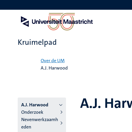
Overslaan
en
naar
de
inhoud
gaan
Kruimelpad
Home
Over de UM
A.J. Harwood
A.J. Ha
A.J. Harwood
Onderzoek
Nevenwerkzaamh
eden