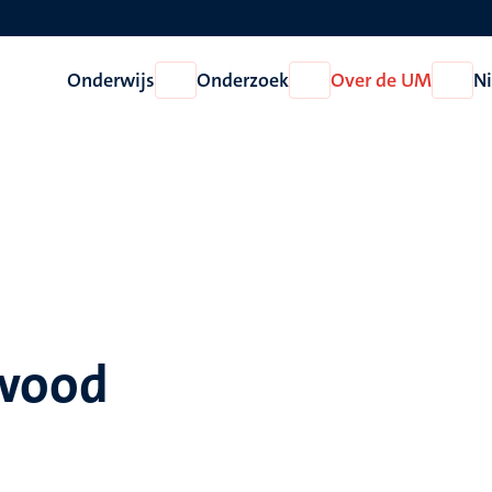
Onderwijs
Onderzoek
Over de UM
N
Open
Open
Open
Onderwijs
Onderzoek
Over
de
UM
rwood