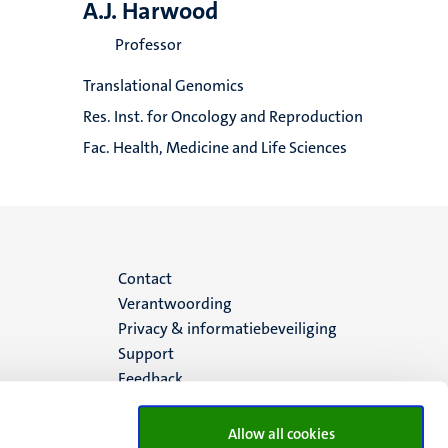
A.J. Harwood
Professor
Translational Genomics
Res. Inst. for Oncology and Reproduction
Fac. Health, Medicine and Life Sciences
Menu
Contact
Verantwoording
footer
Privacy & informatiebeveiliging
Support
(NL)
Feedback
Allow all cookies