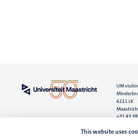
UM visiti
Minderbro
6211 LK
Maastrich
+31 43 3
UM postal
This website uses coo
P.O. Box 6