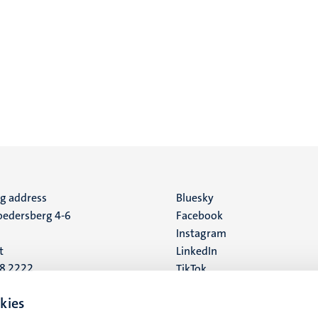
ng address
Social
Bluesky
edersberg 4-6
Facebook
media
Instagram
t
LinkedIn
88 2222
TikTok
YouTube
 address
kies
16