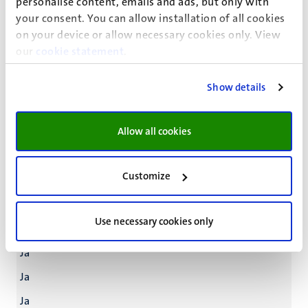
personalise content, emails and ads, but only with
your consent. You can allow installation of all cookies
Ja
on your device or allow necessary cookies only. View
Ja
our
cookie statement
.
Go/no go-vergadering
Show details
Ja
Ja
Allow all cookies
Ja
Ja
Customize
Ontwikkel een opleidings- en supervisieplan (TSP)
Use necessary cookies only
Ja
Ja
Ja
Ja