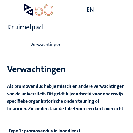
Overslaan
Open
EN
Search
My
en
UM
menu
on
naar
the
Kruimelpad
de
websit
inhoud
Home
gaan
Verwachtingen
Verwachtingen
Als promovendus heb je misschien andere verwachtingen
van de universiteit. Dit geldt bijvoorbeeld voor onderwijs,
specifieke organisatorische ondersteuning of
financiën.
Zie onderstaande tabel voor een kort overzicht.
Type 1: promovendus in loondienst