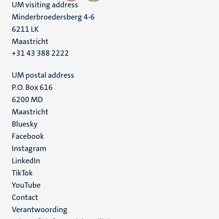
UM visiting address
Minderbroedersberg 4-6
6211 LK
Maastricht
+31 43 388 2222
UM postal address
P.O. Box 616
6200 MD
Maastricht
Social
Bluesky
Facebook
media
Instagram
LinkedIn
TikTok
YouTube
Menu
Contact
Verantwoording
footer