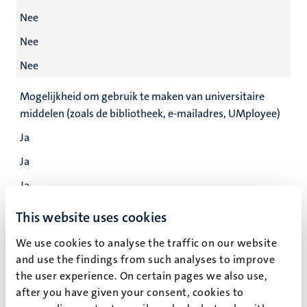
Nee
Nee
Nee
Mogelijkheid om gebruik te maken van universitaire
middelen (zoals de bibliotheek, e-mailadres, UMployee)
Ja
Ja
Ja
Ja
This website uses cookies
Ontvangst van een budget voor druk- en receptiekosten
We use cookies to analyse the traffic on our website
bij de verdediging
and use the findings from such analyses to improve
the user experience. On certain pages we also use,
Ja
after you have given your consent, cookies to
Ja