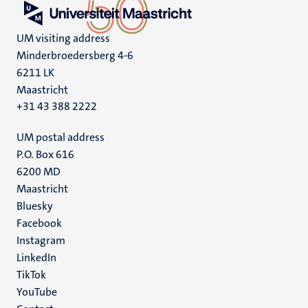
UM visiting address
Minderbroedersberg 4-6
6211 LK
Maastricht
+31 43 388 2222
UM postal address
P.O. Box 616
6200 MD
Maastricht
Social
Bluesky
Facebook
media
Instagram
LinkedIn
TikTok
YouTube