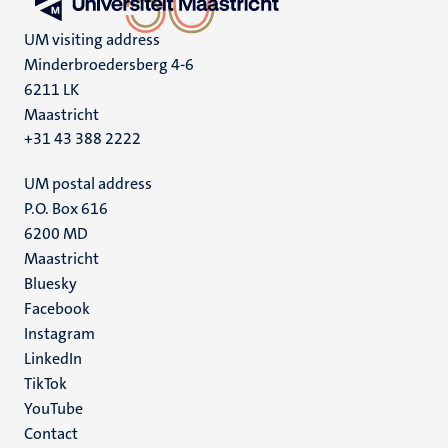
UM visiting address
Minderbroedersberg 4-6
6211 LK
Maastricht
+31 43 388 2222
UM postal address
P.O. Box 616
6200 MD
Maastricht
Social
Bluesky
Facebook
media
Instagram
LinkedIn
TikTok
YouTube
Menu
Contact