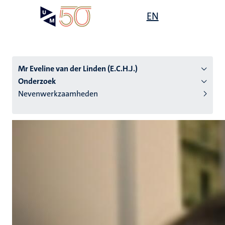
Overslaan
Open
EN
Search
My
en
UM
menu
on
naar
the
de
websit
inhoud
Mr Eveline van der Linden (E.C.H.J.)
gaan
Onderzoek
Nevenwerkzaamheden
tie
s