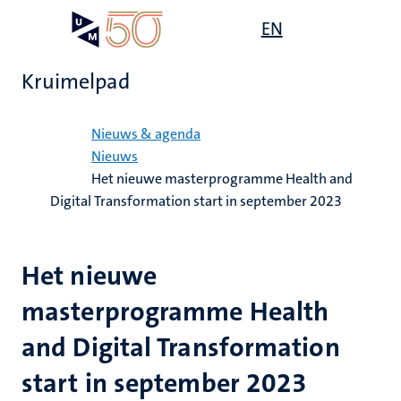
Overslaan
Open
EN
Search
My
en
UM
menu
on
naar
the
Kruimelpad
de
websit
inhoud
Home
gaan
Nieuws & agenda
Nieuws
Het nieuwe masterprogramme Health and
Digital Transformation start in september 2023
Het nieuwe
masterprogramme Health
and Digital Transformation
start in september 2023