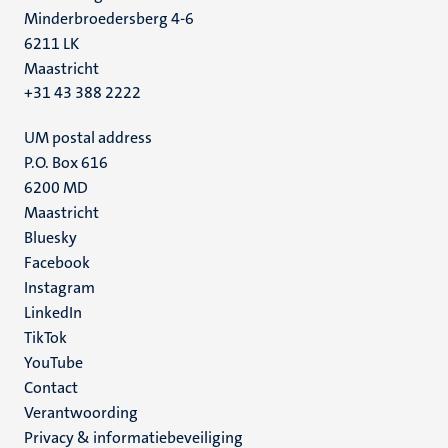
Minderbroedersberg 4-6
6211 LK
Maastricht
+31 43 388 2222
UM postal address
P.O. Box 616
6200 MD
Maastricht
Social
Bluesky
Facebook
media
Instagram
LinkedIn
TikTok
YouTube
Menu
Contact
Verantwoording
footer
Privacy & informatiebeveiliging