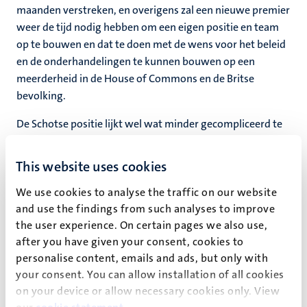
maanden verstreken, en overigens zal een nieuwe premier
weer de tijd nodig hebben om een eigen positie en team
op te bouwen en dat te doen met de wens voor het beleid
en de onderhandelingen te kunnen bouwen op een
meerderheid in de House of Commons en de Britse
bevolking.
De Schotse positie lijkt wel wat minder gecompliceerd te
zijn geworden met de stappen naar een tweede
onafhankelijkheidsreferendum plotsklaps minder zeker,
This website uses cookies
nu de SNP 21 zetels heeft verloren en op 35 in Schotland
We use cookies to analyse the traffic on our website
uitkomt (en nog wel de grootste partij is).
and use the findings from such analyses to improve
Vanuit Brexit perspectief is een steunen op de DUP voor
the user experience. On certain pages we also use,
een meerderheid in de House of Commons weer wel
after you have given your consent, cookies to
lastig. De DUP is als unionist party nu eenmaal iets minder
personalise content, emails and ads, but only with
geïnteresseerd in de open grenzen tussen Noord Ierland
your consent. You can allow installation of all cookies
en Ierland, waar velen in Noord Ierland weer wel zeer aan
on your device or allow necessary cookies only. View
hechten. DUP steun voor de conservatieven in het House