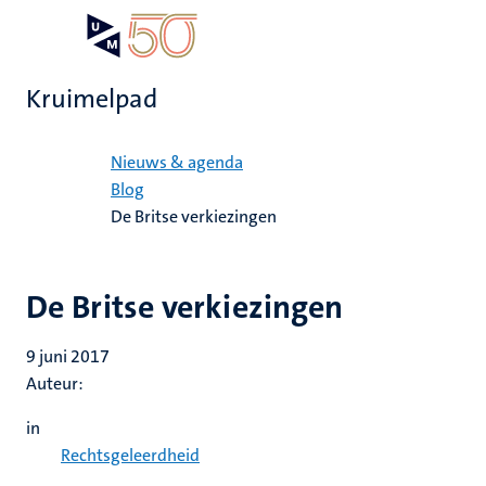
Overslaan
Open
Search
My
en
UM
menu
on
naar
the
Kruimelpad
de
websit
inhoud
Home
gaan
Nieuws & agenda
Blog
De Britse verkiezingen
De Britse verkiezingen
9 juni 2017
Auteur:
in
Rechtsgeleerdheid