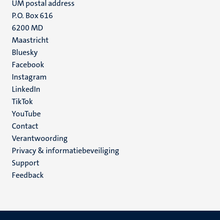
UM postal address
P.O. Box 616
6200 MD
Maastricht
Social
Bluesky
Facebook
media
Instagram
LinkedIn
TikTok
YouTube
Menu
Contact
Verantwoording
footer
Privacy & informatiebeveiliging
(NL)
Support
Feedback