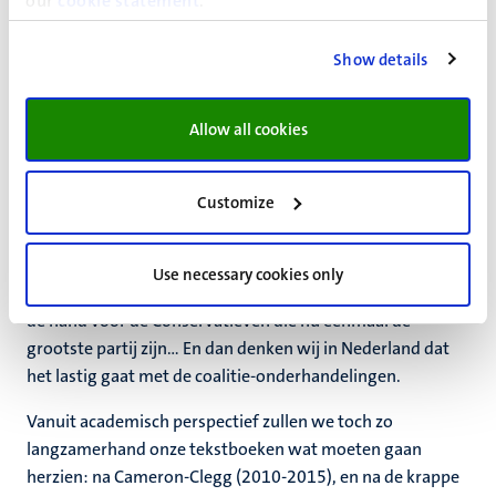
our
cookie statement
.
of Commons is wat dat aangaat voor Noord Ierland
minder een wenkend perspectief. En ook een wel erg
Show details
krappe meerderheid (326), met daarbij de geschillen en
verschillen in de Conservatieven en de onvrede in die partij
Allow all cookies
over deze verkiezingsuitslag.
De kans op een Labour regering daarentegen, een
Customize
coalitieregering, is welhaast nihil, want dan zou die
coalitie alle partijen moeten omvatten, met als enige
uitzondering de conservatieven. Of een
Use necessary cookies only
minderheidsregering? Maar dat perspectief ligt meer voor
de hand voor de Conservatieven die nu eenmaal de
grootste partij zijn... En dan denken wij in Nederland dat
het lastig gaat met de coalitie-onderhandelingen.
Vanuit academisch perspectief zullen we toch zo
langzamerhand onze tekstboeken wat moeten gaan
herzien: na Cameron-Clegg (2010-2015), en na de krappe