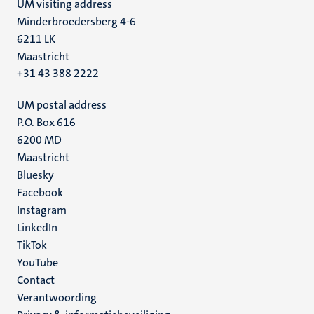
UM visiting address
Minderbroedersberg 4-6
6211 LK
Maastricht
+31 43 388 2222
UM postal address
P.O. Box 616
6200 MD
Maastricht
Social
Bluesky
Facebook
media
Instagram
LinkedIn
TikTok
YouTube
Menu
Contact
Verantwoording
footer