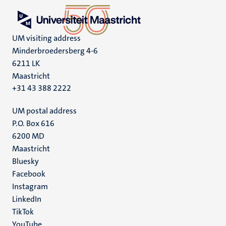
UM visiting address
Minderbroedersberg 4-6
6211 LK
Maastricht
+31 43 388 2222
UM postal address
P.O. Box 616
6200 MD
Maastricht
Social
Bluesky
Facebook
media
Instagram
LinkedIn
TikTok
YouTube