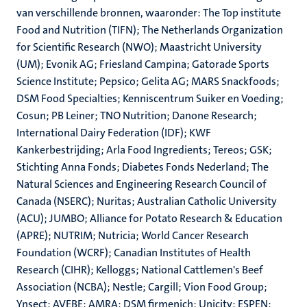
van verschillende bronnen, waaronder: The Top institute
Food and Nutrition (TIFN); The Netherlands Organization
for Scientific Research (NWO); Maastricht University
(UM); Evonik AG; Friesland Campina; Gatorade Sports
Science Institute; Pepsico; Gelita AG; MARS Snackfoods;
DSM Food Specialties; Kenniscentrum Suiker en Voeding;
Cosun; PB Leiner; TNO Nutrition; Danone Research;
International Dairy Federation (IDF); KWF
Kankerbestrijding; Arla Food Ingredients; Tereos; GSK;
Stichting Anna Fonds; Diabetes Fonds Nederland; The
Natural Sciences and Engineering Research Council of
Canada (NSERC); Nuritas; Australian Catholic University
(ACU); JUMBO; Alliance for Potato Research & Education
(APRE); NUTRIM; Nutricia; World Cancer Research
Foundation (WCRF); Canadian Institutes of Health
Research (CIHR); Kelloggs; National Cattlemen's Beef
Association (NCBA); Nestle; Cargill; Vion Food Group;
Ynsect; AVEBE; AMRA; DSM firmenich; Unicity; ESPEN;