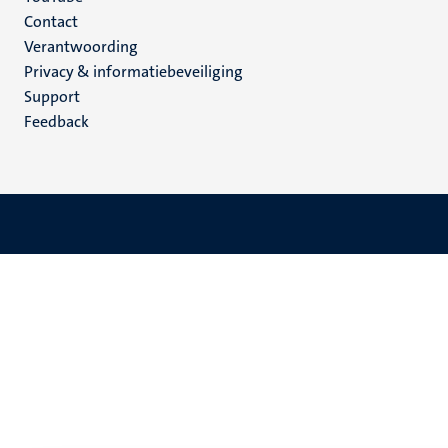
Menu
Contact
Verantwoording
footer
Privacy & informatiebeveiliging
(NL)
Support
Feedback