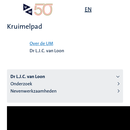
Overslaan
Open
EN
Search
My
en
UM
menu
on
naar
the
Kruimelpad
de
websit
inhoud
Home
gaan
Over de UM
Dr L.J.C. van Loon
tie
s
Dr L.J.C. van Loon
Onderzoek
Nevenwerkzaamheden