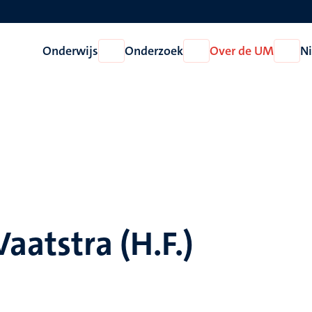
Onderwijs
Onderzoek
Over de UM
N
Open
Open
Open
Onderwijs
Onderzoek
Over
de
UM
Vaatstra (H.F.)