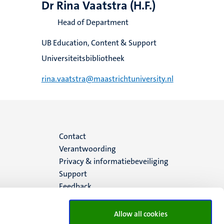
Dr Rina Vaatstra (H.F.)
Head of Department
UB Education, Content & Support
Universiteitsbibliotheek
rina.vaatstra@maastrichtuniversity.nl
Menu
Contact
Verantwoording
footer
Privacy & informatiebeveiliging
Support
(NL)
Feedback
Allow all cookies