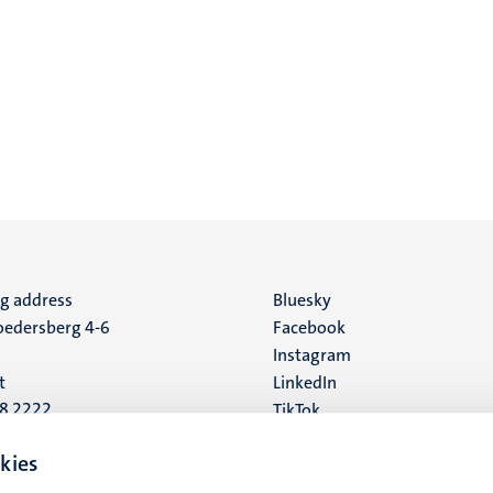
ng address
Social
Bluesky
edersberg 4-6
Facebook
media
Instagram
t
LinkedIn
88 2222
TikTok
YouTube
 address
kies
16