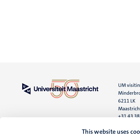
UM visiti
Minderbro
6211 LK
Maastrich
+31 43 3
UM postal
This website uses coo
P.O. Box 6