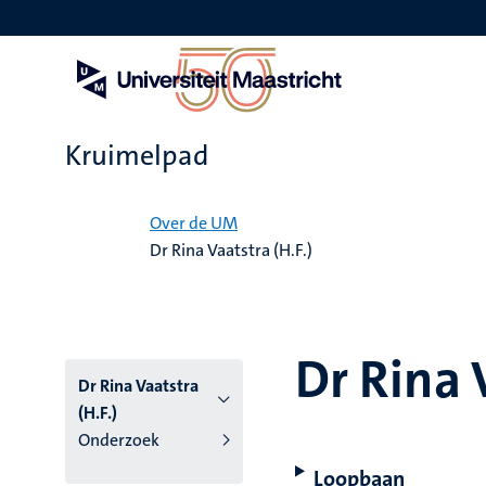
Overslaan
en
naar
de
inhoud
gaan
Kruimelpad
Home
Over de UM
Dr Rina Vaatstra (H.F.)
Dr Rina 
Dr Rina Vaatstra
(H.F.)
Onderzoek
Loopbaan