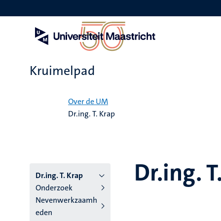
Overslaan
en
naar
de
inhoud
gaan
Kruimelpad
Home
Over de UM
Dr.ing. T. Krap
Dr.ing. T
Dr.ing. T. Krap
Onderzoek
Nevenwerkzaamh
eden