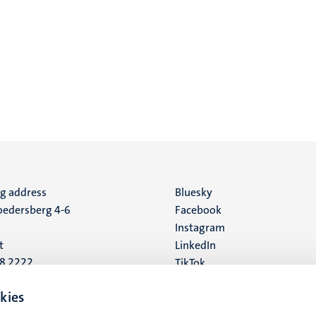
ng address
Social
Bluesky
edersberg 4-6
Facebook
media
Instagram
t
LinkedIn
88 2222
TikTok
YouTube
 address
kies
16