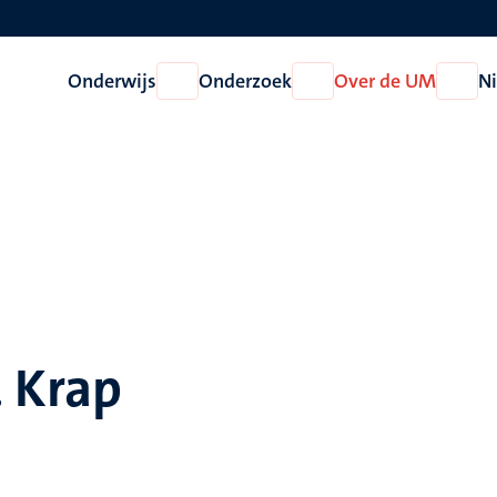
Onderwijs
Onderzoek
Over de UM
N
Open
Open
Open
Onderwijs
Onderzoek
Over
de
UM
. Krap