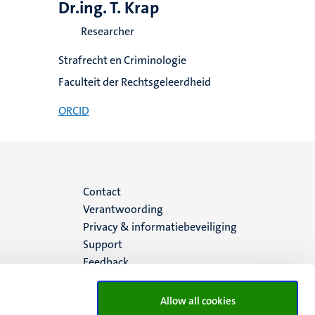
Dr.ing. T. Krap
Researcher
Strafrecht en Criminologie
Faculteit der Rechtsgeleerdheid
ORCID
Menu
Contact
Verantwoording
footer
Privacy & informatiebeveiliging
Support
(NL)
Feedback
Allow all cookies