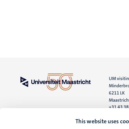
UM visiti
Minderbro
6211 LK
Maastrich
+31 43 3
UM postal
This website uses coo
P.O. Box 6