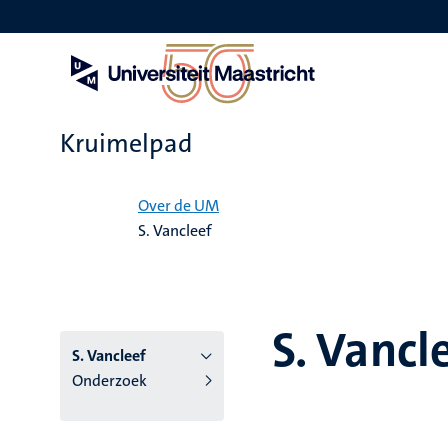
Overslaan
en
naar
de
inhoud
gaan
Kruimelpad
Home
Over de UM
S. Vancleef
S. Vancl
S. Vancleef
Onderzoek