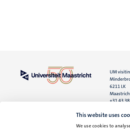
UM visiti
Minderbro
6211 LK
Maastrich
+31 43 3
UM postal
This website uses coo
P.O. Box 6
We use cookies to analyse
6200 MD