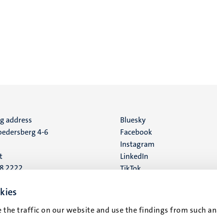
ng address
Social
Bluesky
edersberg 4-6
Facebook
media
Instagram
t
LinkedIn
88 2222
TikTok
YouTube
 address
kies
16
 the traffic on our website and use the findings from such an