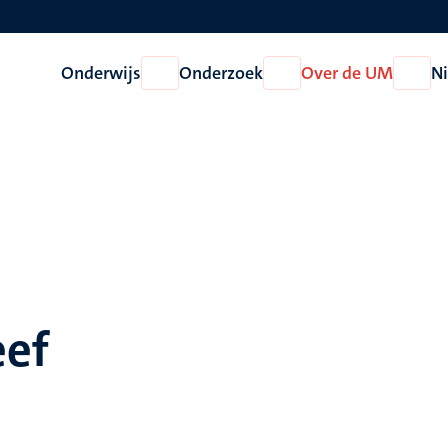
Onderwijs
Onderzoek
Over de UM
N
Open
Open
Open
Onderwijs
Onderzoek
Over
de
UM
eef