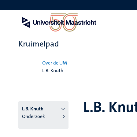
Overslaan
en
naar
de
inhoud
gaan
Kruimelpad
Home
Over de UM
L.B. Knuth
L.B. Knu
L.B. Knuth
Onderzoek