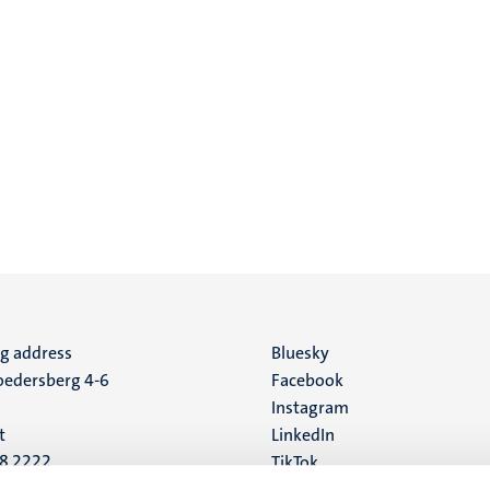
ng address
Social
Bluesky
edersberg 4-6
Facebook
media
Instagram
t
LinkedIn
88 2222
TikTok
YouTube