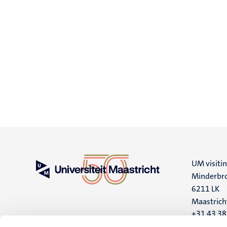
UM visiti
Minderbro
6211 LK
Maastrich
+31 43 3