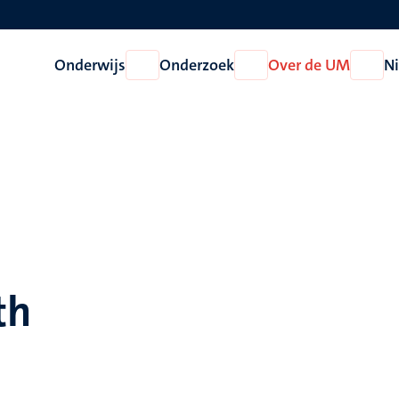
Onderwijs
Onderzoek
Over de UM
N
Open
Open
Open
Onderwijs
Onderzoek
Over
de
UM
th