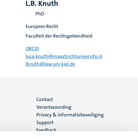
L.B. Knuth
PhD
Europees Recht
Faculteit der Rechtsgeleerdheid
ORCID
luca.knuth@maastrichtuniversity.nl
lknuth@law.uni-kiel.de
Menu
Contact
Verantwoording
footer
Privacy & informatiebeveiliging
Support
(NL)
Feedback