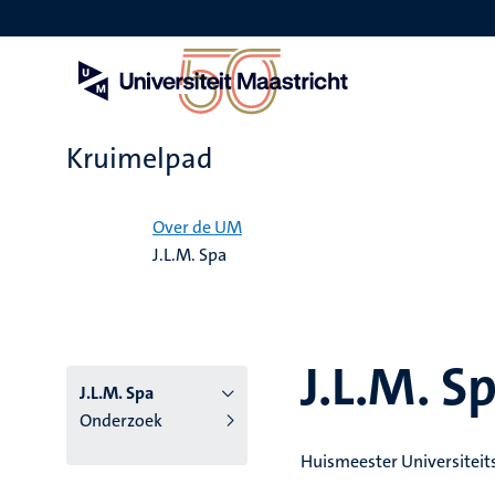
Overslaan
en
naar
de
inhoud
gaan
Kruimelpad
Home
Over de UM
J.L.M. Spa
J.L.M. S
J.L.M. Spa
Onderzoek
Huismeester Universiteit