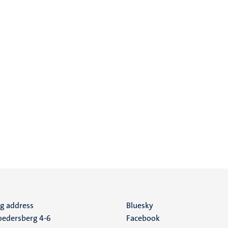
ng address
Social
Bluesky
edersberg 4-6
Facebook
media