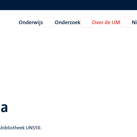
Onderwijs
Onderzoek
Over de UM
N
Open
Open
Open
Onderwijs
Onderzoek
Over
de
UM
pa
sbibliotheek UNS50.