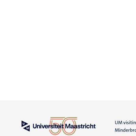
UM visiti
Minderbro