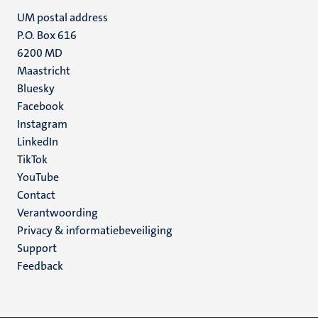
UM postal address
P.O. Box 616
6200 MD
Maastricht
Social
Bluesky
Facebook
media
Instagram
LinkedIn
TikTok
YouTube
Menu
Contact
Verantwoording
footer
Privacy & informatiebeveiliging
(NL)
Support
Feedback