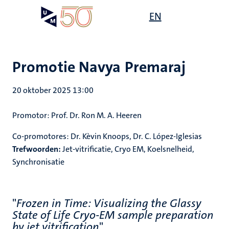
Overslaan
Open
EN
Search
My
en
UM
menu
on
naar
the
de
websit
inhoud
Promotie Navya Premaraj
gaan
20 oktober 2025 13:00
Promotor: Prof. Dr. Ron M. A. Heeren
Co-promotores: Dr. Kèvin Knoops, Dr. C. López-Iglesias
Trefwoorden:
Jet-vitrificatie, Cryo EM, Koelsnelheid,
Synchronisatie
"
Frozen in Time: Visualizing the Glassy
State of Life Cryo-EM sample preparation
by jet vitrification
"