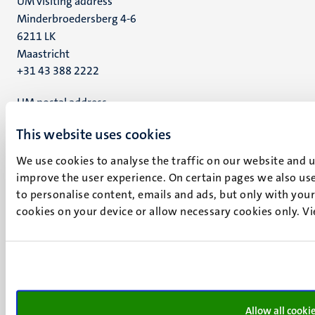
UM visiting address
Minderbroedersberg 4-6
6211 LK
Maastricht
+31 43 388 2222
UM postal address
P.O. Box 616
This website uses cookies
6200 MD
Maastricht
We use cookies to analyse the traffic on our website and 
Social
Bluesky
improve the user experience. On certain pages we also use
Facebook
media
to personalise content, emails and ads, but only with your 
Instagram
cookies on your device or allow necessary cookies only. V
LinkedIn
TikTok
YouTube
Menu
Contact
Verantwoording
footer
Allow all cooki
Privacy & informatiebeveiliging