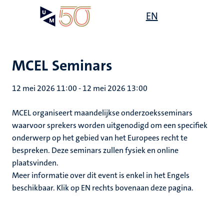
Overslaan
Open
EN
Search
My
en
UM
menu
on
naar
the
de
websit
inhoud
MCEL Seminars
gaan
12 mei 2026 11:00
-
12 mei 2026 13:00
MCEL organiseert maandelijkse onderzoeksseminars
waarvoor sprekers worden uitgenodigd om een ​​specifiek
onderwerp op het gebied van het Europees recht te
bespreken. Deze seminars zullen fysiek en online
plaatsvinden.
Meer informatie over dit event is enkel in het Engels
beschikbaar. Klik op EN rechts bovenaan deze pagina.