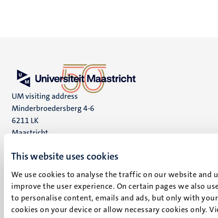
UM visiting address
Minderbroedersberg 4-6
6211 LK
Maastricht
+31 43 388 2222
This website uses cookies
UM postal address
We use cookies to analyse the traffic on our website and 
P.O. Box 616
improve the user experience. On certain pages we also use
6200 MD
to personalise content, emails and ads, but only with your 
Maastricht
cookies on your device or allow necessary cookies only. V
Social
Bluesky