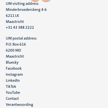
UM visiting address
Minderbroedersberg 4-6
6211 LK
Maastricht
+31 43 388 2222
UM postal address
P.O. Box 616
6200 MD
Maastricht
Social
Bluesky
Facebook
media
Instagram
LinkedIn
TikTok
YouTube
Menu
Contact
Verantwoording
footer