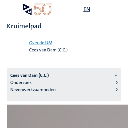
Overslaan
Open
EN
Search
My
en
UM
menu
on
naar
the
Kruimelpad
de
websit
inhoud
Home
gaan
Over de UM
Cees van Dam (C.C.)
tie
s
Cees van Dam (C.C.)
Onderzoek
Nevenwerkzaamheden