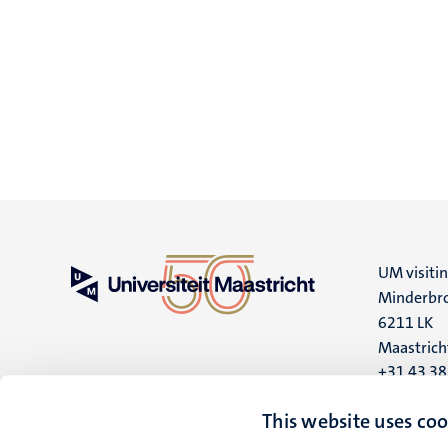
UM visiti
Minderbro
6211 LK
Maastrich
+31 43 3
UM postal
This website uses coo
P.O. Box 6