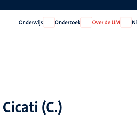
Onderwijs
Onderzoek
Over de UM
N
Open
Open
Open
Onderwijs
Onderzoek
Over
de
UM
Cicati (C.)