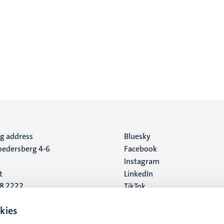
ng address
Social
Bluesky
edersberg 4-6
Facebook
media
Instagram
t
LinkedIn
88 2222
TikTok
YouTube
 address
kies
16