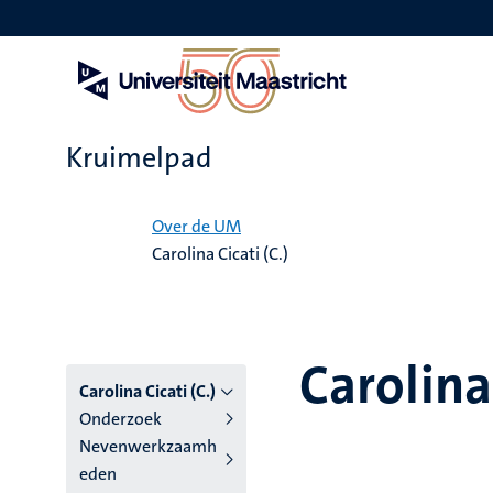
Overslaan
en
naar
de
inhoud
gaan
Kruimelpad
Home
Over de UM
Carolina Cicati (C.)
Carolina 
Carolina Cicati (C.)
Onderzoek
Nevenwerkzaamh
eden