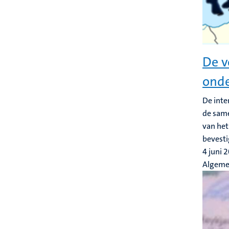
De v
onde
De inte
de same
van het
bevesti
4 juni 
Algem