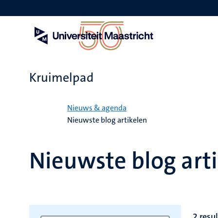
Overslaan
en
naar
de
inhoud
gaan
Kruimelpad
Home
Nieuws & agenda
Nieuwste blog artikelen
Nieuwste blog art
2 resu