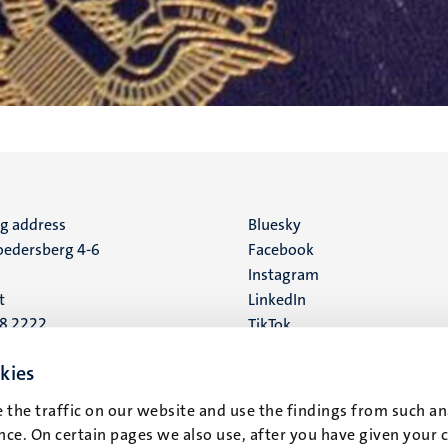
ng address
Social
Bluesky
edersberg 4-6
Facebook
media
Instagram
t
LinkedIn
88 2222
TikTok
YouTube
 address
kies
16
 the traffic on our website and use the findings from such an
ce. On certain pages we also use, after you have given your 
t