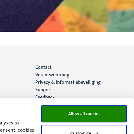
Menu
Contact
Verantwoording
footer
Privacy & informatiebeveiliging
Support
(NL)
Feedback
Allow all cookies
alyses to
consent, cookies
Customize