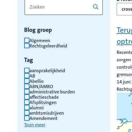
Zoek
Typ
cros
op
een
trefwoord
trefwoord
om
Teru
Blog groep
de
resultaten
optr
Algemeen
Rechtsgeleerdheid
te
Recente
vernieuwen
Tag
zorgen 
control
aansprakelijkheid
grensov
AB
Abellio
14 juni
ABN/AMRO
Rechts
administrative burden
affectieschade
Afsplitsingen
alumni
ambtsmisdrijven
Amendement
Toon meer