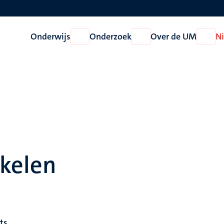
Onderwijs
Onderzoek
Over de UM
N
Open
Open
Open
Onderwijs
Onderzoek
Over
de
UM
ikelen
lts