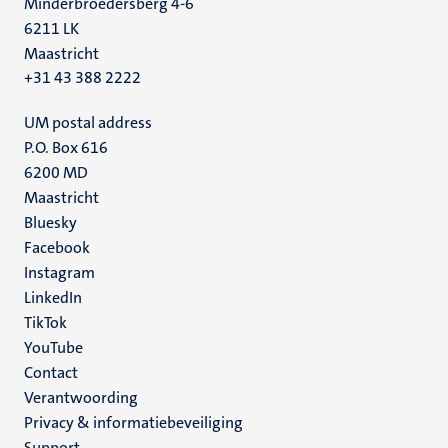
Minderbroedersberg 4-6
6211 LK
Maastricht
+31 43 388 2222
UM postal address
P.O. Box 616
6200 MD
Maastricht
Social
Bluesky
Facebook
media
Instagram
LinkedIn
TikTok
YouTube
Menu
Contact
Verantwoording
footer
Privacy & informatiebeveiliging
(NL)
Support