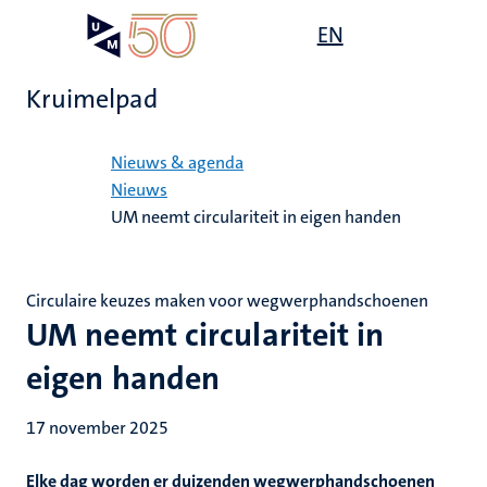
Overslaan
Open
EN
Search
My
en
UM
menu
on
naar
the
Kruimelpad
de
websit
inhoud
Home
gaan
Nieuws & agenda
Nieuws
UM neemt circulariteit in eigen handen
Circulaire keuzes maken voor wegwerphandschoenen
UM neemt circulariteit in
eigen handen
17 november 2025
Elke dag worden er duizenden wegwerphandschoenen