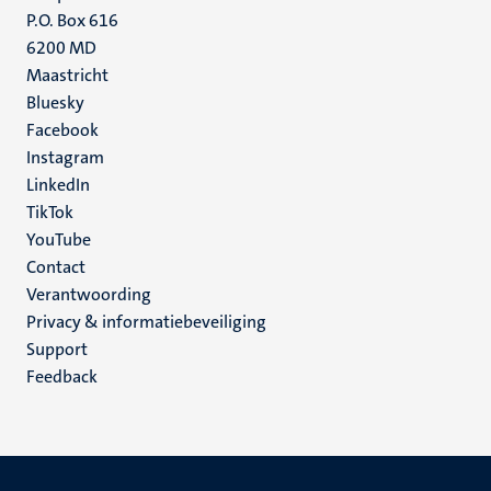
P.O. Box 616
6200 MD
Maastricht
Social
Bluesky
Facebook
media
Instagram
LinkedIn
TikTok
YouTube
Menu
Contact
Verantwoording
footer
Privacy & informatiebeveiliging
(NL)
Support
Feedback