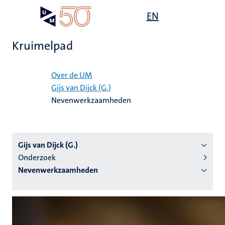
Overslaan
Open
EN
Search
My
en
UM
menu
on
naar
the
Kruimelpad
de
websit
inhoud
Home
gaan
Over de UM
Gijs van Dijck (G.)
tie
Nevenwerkzaamheden
s
Gijs van Dijck (G.)
Onderzoek
Nevenwerkzaamheden