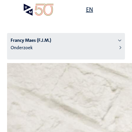
Overslaan
Open
EN
Search
My
en
UM
menu
on
naar
the
de
websit
inhoud
Francy Maes (F.J.M.)
gaan
Onderzoek
tie
s