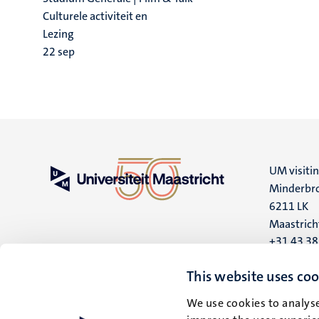
Culturele activiteit en
Lezing
22
sep
UM visiti
Minderbro
6211 LK
Maastrich
+31 43 3
UM postal
This website uses coo
P.O. Box 6
We use cookies to analyse
6200 MD