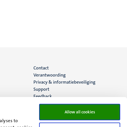
Menu
Contact
Verantwoording
footer
Privacy & informatiebeveiliging
Support
(NL)
Feedback
Allow all cookies
alyses to