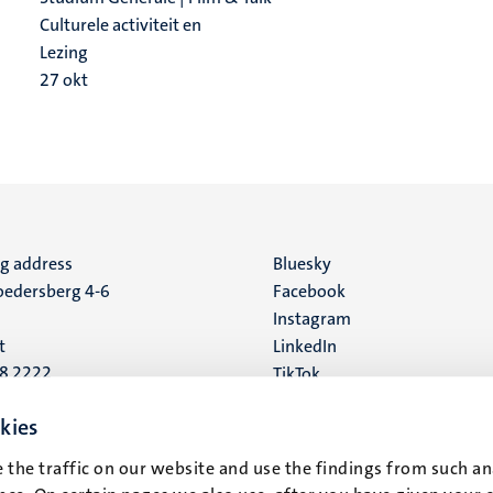
Culturele activiteit en
Lezing
27
okt
ng address
Social
Bluesky
edersberg 4-6
Facebook
media
Instagram
t
LinkedIn
88 2222
TikTok
YouTube
 address
kies
16
 the traffic on our website and use the findings from such an