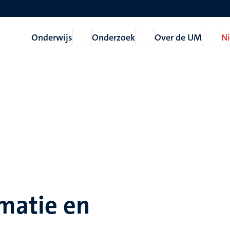
Onderwijs
Onderzoek
Over de UM
N
Open
Open
Open
Onderwijs
Onderzoek
Over
de
UM
rmatie en