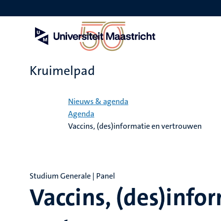
Overslaan
en
naar
de
inhoud
gaan
Kruimelpad
Home
Nieuws & agenda
Agenda
Vaccins, (des)informatie en vertrouwen
Studium Generale | Panel
Vaccins, (des)info