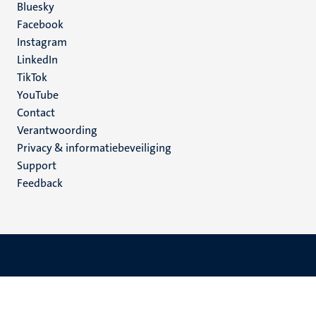
Social
Bluesky
Facebook
media
Instagram
LinkedIn
TikTok
YouTube
Menu
Contact
Verantwoording
footer
Privacy & informatiebeveiliging
(NL)
Support
Feedback