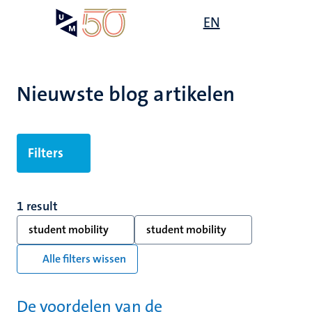
Overslaan
Open
EN
Search
My
en
UM
menu
on
naar
the
de
websit
inhoud
Nieuwste blog artikelen
gaan
Filters
1 result
student mobility
student mobility
Alle filters wissen
De voordelen van de