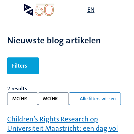
Overslaan
Open
EN
Search
My
en
UM
menu
on
naar
the
de
websit
inhoud
Nieuwste blog artikelen
gaan
Filters
2 results
MCfHR
MCfHR
Alle filters wissen
Children’s Rights Research op
Universiteit Maastricht: een dag vol