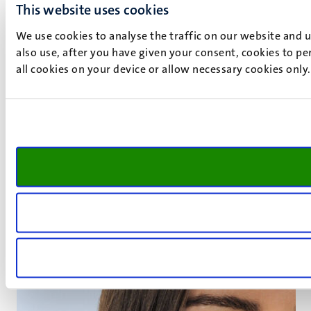
This website uses cookies
We use cookies to analyse the traffic on our website and 
also use, after you have given your consent, cookies to pe
all cookies on your device or allow necessary cookies only
Tijdelijke aanstellingen rector en
voorzitter CvB verlengd
28 juli 2026
De Raad van Toezicht (RvT) van de UM heeft besloten om
de tijdelijke aanstellingen van CvB-voorzitter Pamela
Habibović en rector magnificus Jan Smits te verlengen.