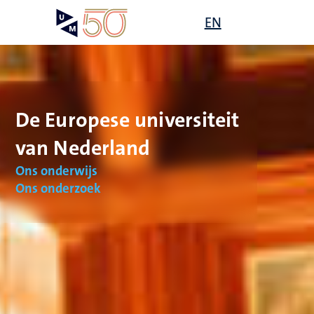
Overslaan
Open
EN
Search
My
en
UM
menu
on
naar
the
de
websit
inhoud
gaan
De Europese universiteit
van Nederland
Ons onderwijs
Ons onderzoek