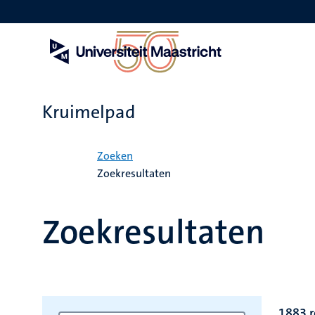
Overslaan
en
naar
de
inhoud
gaan
Kruimelpad
Home
Zoeken
Zoekresultaten
Zoekresultaten
1883 r