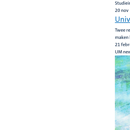
Studiei
20
nov
Univ
Twee re
maken h
21 febr
UM ne