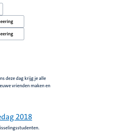
neering
neering
s deze dag krijg je alle
 nieuwe vrienden maken en
iedag 2018
wisselingsstudenten.