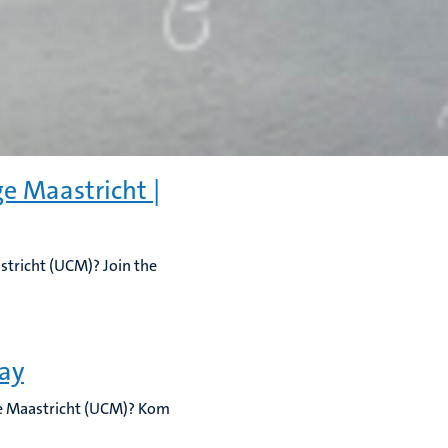
ge Maastricht |
astricht (UCM)? Join the
Day
ege Maastricht (UCM)? Kom