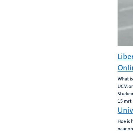
Libe
Onli
What is
UCM onl
Studiei
15
mrt
Univ
Hoe is 
naar on