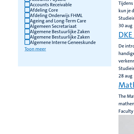
Tijdens
Accounts Receivable
Afdeling Core
kun je 
Afdeling Onderwijs FHML
Studiei
Ageing and Long-Term Care
30
aug
Algemeen Secretariaat
Algemene Bestuurlijke Zaken
DKE 
Algemene Bestuurlijke Zaken
Algemene Interne Geneeskunde
De intr
Toon meer
handige
verken
Studiei
28
aug
Math
The Mat
mathema
Faculty