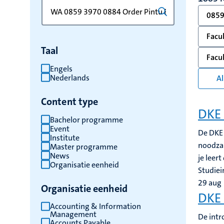
Zoek
Typ
0859
op
een
trefwoord
trefwoord
Facul
om
Taal
de
Facul
resultaten
Engels
Nederlands
Al
te
vernieuwen
Content type
DKE 
Bachelor programme
Event
De DKE 
Institute
noodzak
Master programme
News
je leer
Organisatie eenheid
Studiei
29
aug
Organisatie eenheid
DKE 
Accounting & Information
Management
De intr
Accounts Payable