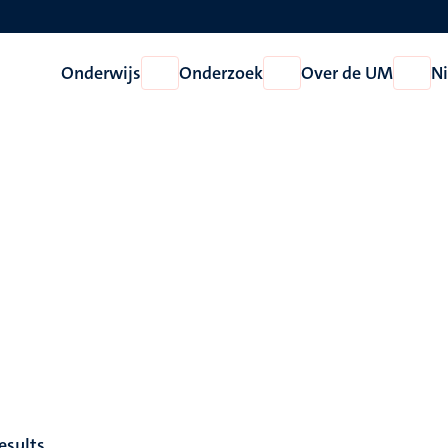
Onderwijs
Onderzoek
Over de UM
N
Open
Open
Open
Onderwijs
Onderzoek
Over
de
UM
esults