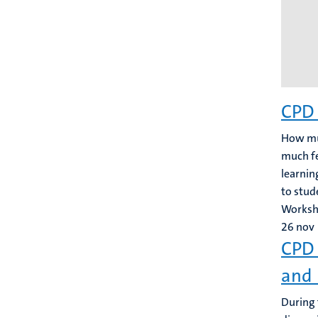
CPD 
How muc
much fe
learnin
to stud
Works
26
nov
CPD 
and 
During 