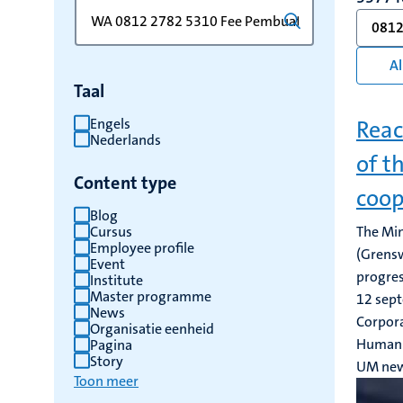
Zoek
Typ
0812
op
een
trefwoord
trefwoord
Al
om
Taal
de
resultaten
Engels
Reac
Nederlands
te
of t
vernieuwen
Content type
coop
Blog
Cursus
The Min
Employee profile
(Grensw
Event
progres
Institute
Master programme
12 sep
News
Corpora
Organisatie eenheid
Human 
Pagina
Story
UM ne
Toon meer