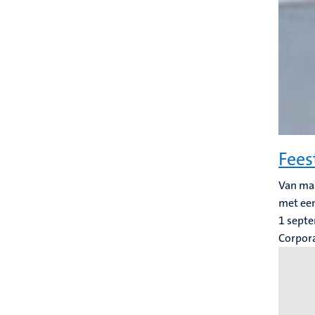
Fees
Van maa
met een
1 sept
Corpor