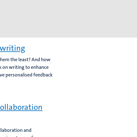
 writing
them the least? And how
k on writing to enhance
ive personalised feedback
ollaboration
llaboration and