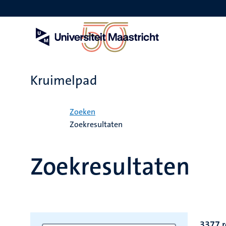
Overslaan
en
naar
de
inhoud
gaan
Kruimelpad
Home
Zoeken
Zoekresultaten
Zoekresultaten
3377 r