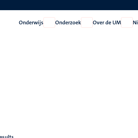
Onderwijs
Onderzoek
Over de UM
N
Open
Open
Open
Onderwijs
Onderzoek
Over
de
UM
esults