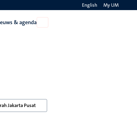
English
My UM
Search
ieuws & agenda
Open
on
Nieuws
the
&
agenda
websit
ah Jakarta Pusat