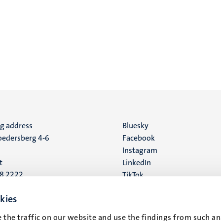
ng address
Social
Bluesky
edersberg 4-6
Facebook
media
Instagram
t
LinkedIn
88 2222
TikTok
YouTube
 address
kies
16
 the traffic on our website and use the findings from such an