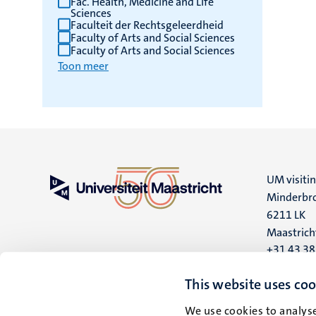
Fac. Health, Medicine and Life
Sciences
Faculteit der Rechtsgeleerdheid
Faculty of Arts and Social Sciences
Faculty of Arts and Social Sciences
Toon meer
UM visiti
Minderbro
6211 LK
Maastrich
+31 43 3
UM postal
This website uses coo
P.O. Box 6
We use cookies to analyse