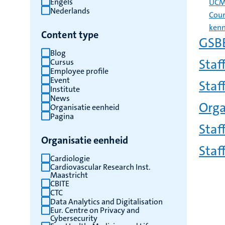
Engels
UCM 
Nederlands
te
Cour
vernieuwen
kenn
Content type
GSBE
Blog
Staf
Cursus
Employee profile
Event
Staf
Institute
News
Orga
Organisatie eenheid
Pagina
Staf
Organisatie eenheid
Staf
Cardiologie
Cardiovascular Research Inst.
Maastricht
Pagin
CBITE
CTC
Data Analytics and Digitalisation
Eur. Centre on Privacy and
Cybersecurity