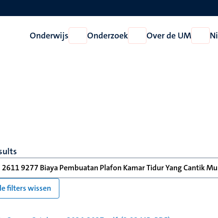
Onderwijs
Onderzoek
Over de UM
N
Open
Open
Open
Onderwijs
Onderzoek
Over
de
UM
sults
 2611 9277 Biaya Pembuatan Plafon Kamar Tidur Yang Cantik Mur
le filters wissen