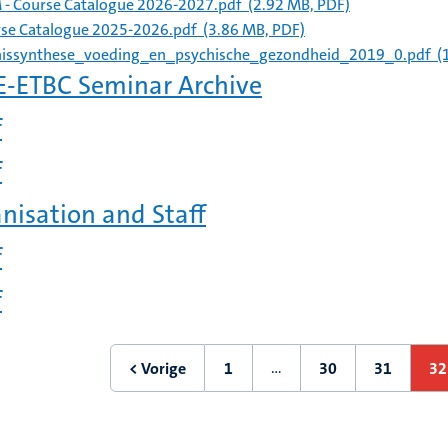
- Course Catalogue 2026-2027.pdf
(2.92 MB, PDF)
se Catalogue 2025-2026.pdf
(3.86 MB, PDF)
issynthese_voeding_en_psychische_gezondheid_2019_0.pdf
(
-ETBC Seminar Archive
f
f
nisation and Staff
f
f
ering
…
< Vorige
1
30
31
32
Vorige
Eerste
Pagina
Pagina
H
pagina
pagina
p