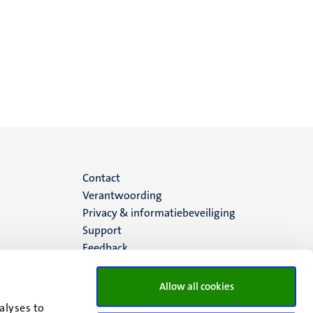
Menu
Contact
Verantwoording
footer
Privacy & informatiebeveiliging
Support
(NL)
Feedback
Allow all cookies
alyses to