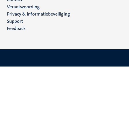
Menu
Verantwoording
footer
Privacy & informatiebeveiliging
(NL)
Support
Feedback