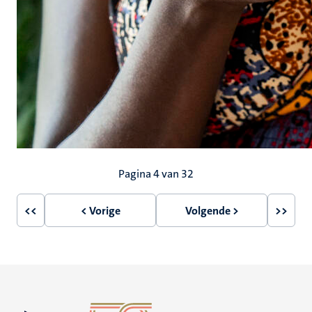
Paginering
Pagina 4 van 32
<<
< Vorige
Volgende >
>>
Eerste
Vorige
Volgende
Laatst
pagina
pagina
pagina
pagin