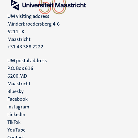
UM visiting address
Minderbroedersberg 4-6
6211 LK
Maastricht
+31 43 388 2222
UM postal address
P.O. Box 616
6200 MD
Maastricht
Social
Bluesky
Facebook
media
Instagram
LinkedIn
TikTok
YouTube
Contact