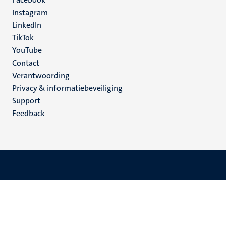
media
Instagram
LinkedIn
TikTok
YouTube
Menu
Contact
Verantwoording
footer
Privacy & informatiebeveiliging
(NL)
Support
Feedback