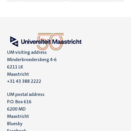
pagina
pagina
pagina
pagin
UM visiting address
Minderbroedersberg 4-6
6211 LK
Maastricht
+31 43 388 2222
UM postal address
P.O. Box 616
6200 MD
Maastricht
Social
Bluesky
Facebook